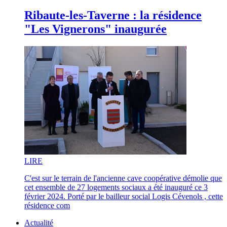
Ribaute-les-Taverne : la résidence
"Les Vignerons" inaugurée
LI
RE
C'est sur le terrain de l'ancienne cave coopérative démolie que
cet ensemble de 27 logements sociaux a été inauguré ce 3
février 2024. Porté par le bailleur social Logis Cévenols , cette
résidence com
Actualité