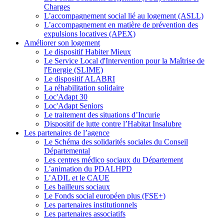
Charges
L’accompagnement social lié au logement (ASLL)
L’accompagnement en matière de prévention des
expulsions locatives (APEX)
Améliorer son logement
Le dispositif Habiter Mieux
Le Service Local d'Intervention pour la Maîtrise de
l'Energie (SLIME)
Le dispositif ALABRI
La réhabilitation solidaire
Loc'Adapt 30
Loc'Adapt Seniors
Le traitement des situations d’Incurie
Dispositif de lutte contre l’Habitat Insalubre
Les partenaires de l’agence
Le Schéma des solidarités sociales du Conseil
Départemental
Les centres médico sociaux du Département
L’animation du PDALHPD
L’ADIL et le CAUE
Les bailleurs sociaux
Le Fonds social européen plus (FSE+)
Les partenaires institutionnels
Les partenaires associatifs