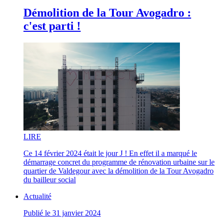
Démolition de la Tour Avogadro :
c'est parti !
LI
RE
Ce 14 février 2024 était le jour J ! En effet il a marqué le
démarrage concret du programme de rénovation urbaine sur le
quartier de Valdegour avec la démolition de la Tour Avogadro
du bailleur social
Actualité
Publié le 31 janvier 2024