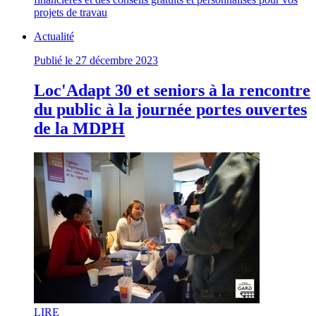
projets de travau
Actualité
Publié le 27 décembre 2023
Loc'Adapt 30 et seniors à la rencontre
du public à la journée portes ouvertes
de la MDPH
LI
RE