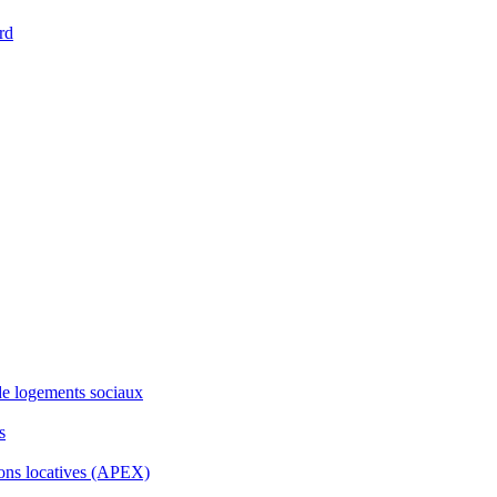
rd
de logements sociaux
s
ons locatives (APEX)