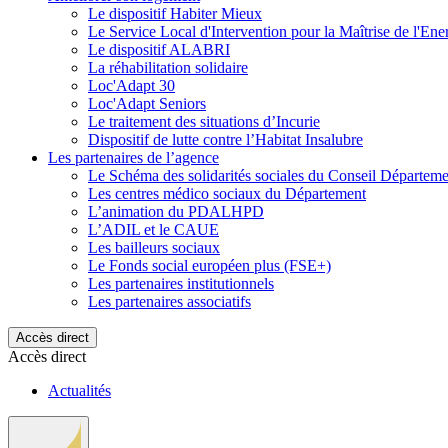
Le dispositif Habiter Mieux
Le Service Local d'Intervention pour la Maîtrise de l'En
Le dispositif ALABRI
La réhabilitation solidaire
Loc'Adapt 30
Loc'Adapt Seniors
Le traitement des situations d’Incurie
Dispositif de lutte contre l’Habitat Insalubre
Les partenaires de l’agence
Le Schéma des solidarités sociales du Conseil Départeme
Les centres médico sociaux du Département
L’animation du PDALHPD
L’ADIL et le CAUE
Les bailleurs sociaux
Le Fonds social européen plus (FSE+)
Les partenaires institutionnels
Les partenaires associatifs
Accès direct
Accès direct
Actualités