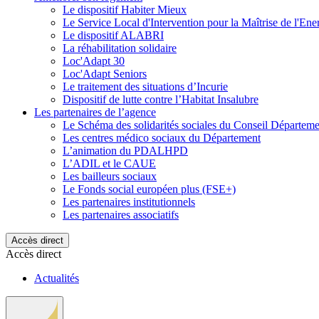
Le dispositif Habiter Mieux
Le Service Local d'Intervention pour la Maîtrise de l'En
Le dispositif ALABRI
La réhabilitation solidaire
Loc'Adapt 30
Loc'Adapt Seniors
Le traitement des situations d’Incurie
Dispositif de lutte contre l’Habitat Insalubre
Les partenaires de l’agence
Le Schéma des solidarités sociales du Conseil Départeme
Les centres médico sociaux du Département
L’animation du PDALHPD
L’ADIL et le CAUE
Les bailleurs sociaux
Le Fonds social européen plus (FSE+)
Les partenaires institutionnels
Les partenaires associatifs
Accès direct
Accès direct
Actualités