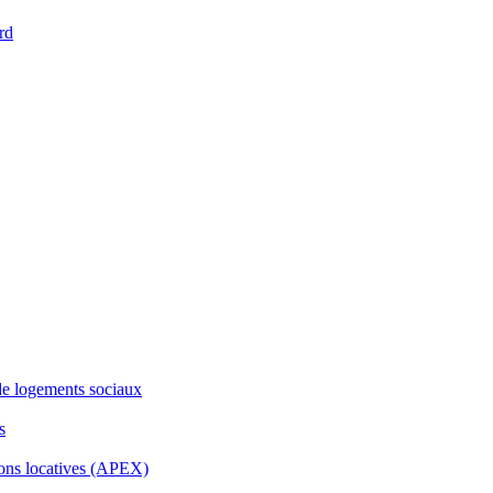
rd
de logements sociaux
s
ons locatives (APEX)