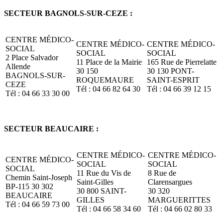
SECTEUR BAGNOLS-SUR-CEZE :
CENTRE MÉDICO-
CENTRE MÉDICO-
CENTRE MÉDICO-
SOCIAL
SOCIAL
SOCIAL
2 Place Salvador
11 Place de la Mairie
165 Rue de Pierrelatte
Allende
30 150
30 130 PONT-
BAGNOLS-SUR-
ROQUEMAURE
SAINT-ESPRIT
CEZE
Tél : 04 66 82 64 30
Tél : 04 66 39 12 15
Tél : 04 66 33 30 00
SECTEUR BEAUCAIRE :
CENTRE MÉDICO-
CENTRE MÉDICO-
CENTRE MÉDICO-
SOCIAL
SOCIAL
SOCIAL
11 Rue du Vis de
8 Rue de
Chemin Saint-Joseph
Saint-Gilles
Clarensargues
BP-115 30 302
30 800 SAINT-
30 320
BEAUCAIRE
GILLES
MARGUERITTES
Tél : 04 66 59 73 00
Tél : 04 66 58 34 60
Tél : 04 66 02 80 33