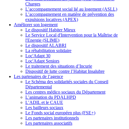
Charges
L’accompagnement social lié au logement (ASLL)
L’accompagnement en matière de prévention des
expulsions locatives (APEX)
Améliorer son logement
Le dispositif Habiter Mieux
Le Service Local d'Intervention pour la Maîtrise de
l'Energie (SLIME)
Le dispositif ALABRI
La réhabilitation solidaire
Loc'Adapt 30
Loc'Adapt Seniors
Le traitement des situations d’Incurie
Dispositif de lutte contre l’Habitat Insalubre
Les partenaires de l’agence
Le Schéma des solidarités sociales du Conseil
Départemental
Les centres médico sociaux du Département
L’animation du PDALHPD
L’ADIL et le CAUE
Les bailleurs sociaux
Le Fonds social européen plus (FSE+)
Les partenaires institutionnels
Les partenaires associatifs