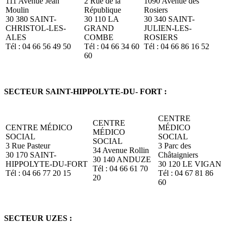
111 Avenue Jean
2 Rue de la
1090 Avenue des
Moulin
République
Rosiers
30 380 SAINT-
30 110 LA
30 340 SAINT-
CHRISTOL-LES-
GRAND
JULIEN-LES-
ALES
COMBE
ROSIERS
Tél : 04 66 56 49 50
Tél : 04 66 34 60
Tél : 04 66 86 16 52
60
SECTEUR SAINT-HIPPOLYTE-DU- FORT :
CENTRE
CENTRE
CENTRE MÉDICO
MÉDICO
MÉDICO
SOCIAL
SOCIAL
SOCIAL
3 Rue Pasteur
3 Parc des
34 Avenue Rollin
30 170 SAINT-
Châtaigniers
30 140 ANDUZE
HIPPOLYTE-DU-FORT
30 120 LE VIGAN
Tél : 04 66 61 70
Tél : 04 66 77 20 15
Tél : 04 67 81 86
20
60
SECTEUR UZES :