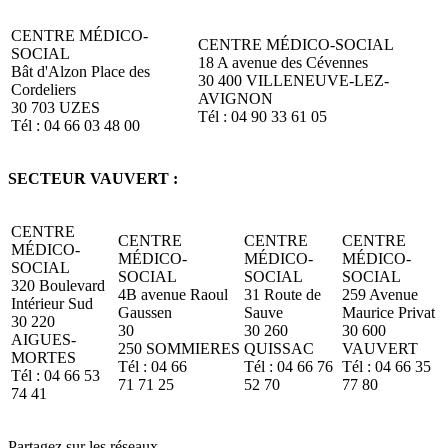
CENTRE MÉDICO-
CENTRE MÉDICO-SOCIAL
SOCIAL
18 A avenue des Cévennes
Bât d'Alzon Place des
30 400 VILLENEUVE-LEZ-
Cordeliers
AVIGNON
30 703 UZES
Tél : 04 90 33 61 05
Tél : 04 66 03 48 00
SECTEUR VAUVERT :
CENTRE
CENTRE
CENTRE
CENTRE
MÉDICO-
MÉDICO-
MÉDICO-
MÉDICO-
SOCIAL
SOCIAL
SOCIAL
SOCIAL
320 Boulevard
4B avenue Raoul
31 Route de
259 Avenue
Intérieur Sud
Gaussen
Sauve
Maurice Privat
30 220
30
30 260
30 600
AIGUES-
250 SOMMIERES
QUISSAC
VAUVERT
MORTES
Tél : 04 66
Tél : 04 66 76
Tél : 04 66 35
Tél : 04 66 53
71 71 25
52 70
77 80
74 41
Partagez sur les réseaux