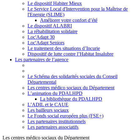
Le dispositif Habiter Mieux
Le Service Local d'Intervention pour la Maîtrise de
l'Energie (SLIME)
Améliorer votre confort d’été
Le dispositif ALABRI
La réhabilitation solidaire
Loc'Adapt 30
Loc'Adapt Seniors
Le traitement des situations d’Incurie
Dispositif de lutte contre l’Habitat Insalubre
Les partenaires de l’agence
Le Schéma des solidarités sociales du Conseil
Départemental
Les centres médico sociaux du Département
L’animation du PDALHPD
La bibliothèque du PDALHPD
L’ADIL et le CAUE
Les bailleurs sociaux
Le Fonds social européen plus (FSE+)
Les partenaires institutionnels
Les partenaires associatifs
Les centres médico sociaux du Département