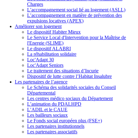
Charges
L’accompagnement social lié au logement (ASLL)
L’accompagnement en matière de prévention des
expulsions locatives (APEX)
Améliorer son logement
Le dispositif Habiter Mieux
Le Service Local d'Intervention pour la Maîtrise de
l'Energie (SLIME)
Le dispositif ALABRI
La réhabilitation solidaire
Loc'Adapt 30
Loc'Adapt Seniors
Le traitement des situations d’Incurie
Dispositif de lutte contre l’Habitat Insalubre
Les partenaires de l’agence
Le Schéma des solidarités sociales du Conseil
Départemental
Les centres médico sociaux du Département
L’animation du PDALHPD
L’ADIL et le CAUE
Les bailleurs sociaux
Le Fonds social européen plus (FSE+)
Les partenaires institutionnels
Les partenaires associatifs