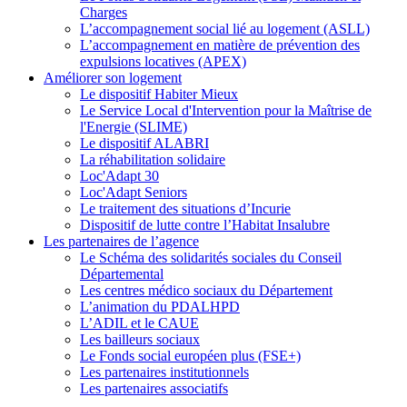
Charges
L’accompagnement social lié au logement (ASLL)
L’accompagnement en matière de prévention des
expulsions locatives (APEX)
Améliorer son logement
Le dispositif Habiter Mieux
Le Service Local d'Intervention pour la Maîtrise de
l'Energie (SLIME)
Le dispositif ALABRI
La réhabilitation solidaire
Loc'Adapt 30
Loc'Adapt Seniors
Le traitement des situations d’Incurie
Dispositif de lutte contre l’Habitat Insalubre
Les partenaires de l’agence
Le Schéma des solidarités sociales du Conseil
Départemental
Les centres médico sociaux du Département
L’animation du PDALHPD
L’ADIL et le CAUE
Les bailleurs sociaux
Le Fonds social européen plus (FSE+)
Les partenaires institutionnels
Les partenaires associatifs